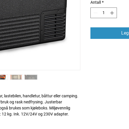
Antall
*
Legg
r, lastebilen, handletur, båttur eller camping.
rbruk og rask nedfrysing. Justerbar
 også brukes som kjøleboks. Miljøvennlig
: 12 kg. Ink. 12V/24V og 230V adapter.